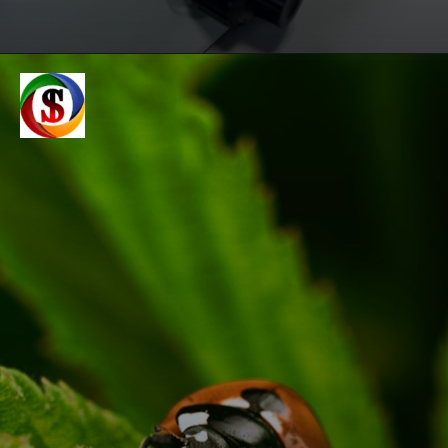
Opening
https://www.inclusivescience.in/%e0%a4%9c%e0%a5%80%e0%a4%b5-%e0%a4%b5%e0%a4%bf%e0%a4%9c%e0%a5%8d%e0%a4%9e%e0%a4%be%e0%a4%a8-%e0%a4%95%e0%a4%bf%e0%a4%b8%e0%a5%87-%e0%a4%95%e0%a4%b9%e0%a4%a4%e0%a5%87-%e0%a4%b9%e0%a5%88%e0%a4%82-biolog/