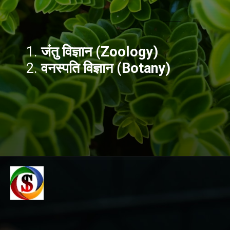
1.
जंतु विज्ञान (Zoology)
2.
वनस्पति विज्ञान (Botany)
Opening
https://www.inclusivescience.in/%e0%a4%9c%e0%a5%80%e0%a4%b5-%e0%a4%b5%e0%a4%bf%e0%a4%9c%e0%a5%8d%e0%a4%9e%e0%a4%be%e0%a4%a8-%e0%a4%95%e0%a4%bf%e0%a4%b8%e0%a5%87-%e0%a4%95%e0%a4%b9%e0%a4%a4%e0%a5%87-%e0%a4%b9%e0%a5%88%e0%a4%82-biolog/