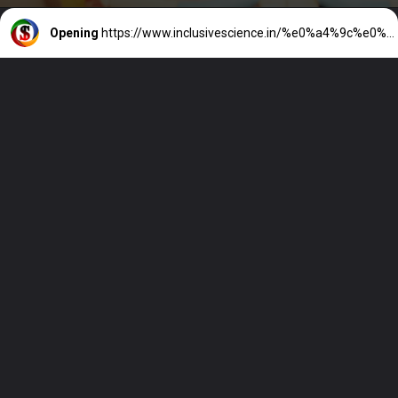
Opening
https://www.inclusivescience.in/%e0%a4%9c%e0%a5%80%e0%a4%b5-%e0%a4%b5%e0%a4%bf%e0%a4%9c%e0%a5%8d%e0%a4%9e%e0%a4%be%e0%a4%a8-%e0%a4%95%e0%a4%bf%e0%a4%b8%e0%a5%87-%e0%a4%95%e0%a4%b9%e0%a4%a4%e0%a5%87-%e0%a4%b9%e0%a5%88%e0%a4%82-biolog/