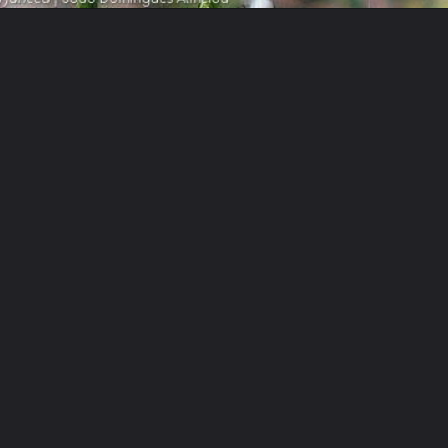
Opening
https://www.inclusivescience.in/phylum-porifera-in-hindi-%e0%a4%b8%e0%a4%82%e0%a4%98-%e0%a4%aa%e0%a5%8b%e0%a4%b0%e0%a4%bf%e0%a4%ab%e0%a5%87%e0%a4%b0%e0%a4%be/