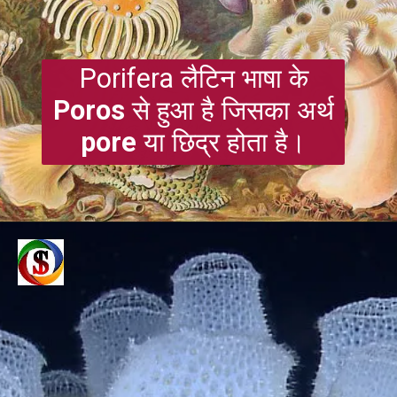
Porifera लैटिन भाषा के
Poros
से हुआ है जिसका अर्थ
pore
या छिद्र होता है।