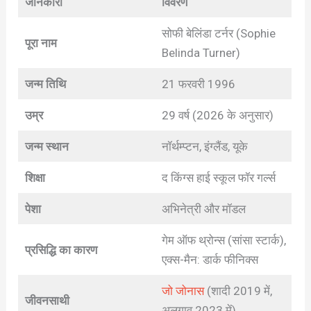
जानकारी
विवरण
सोफी बेलिंडा टर्नर (Sophie
पूरा नाम
Belinda Turner)
जन्म तिथि
21 फरवरी 1996
उम्र
29 वर्ष (2026 के अनुसार)
जन्म स्थान
नॉर्थम्प्टन, इंग्लैंड, यूके
शिक्षा
द किंग्स हाई स्कूल फॉर गर्ल्स
पेशा
अभिनेत्री और मॉडल
गेम ऑफ थ्रोन्स (सांसा स्टार्क),
प्रसिद्धि का कारण
एक्स-मैन: डार्क फीनिक्स
जो जोनास
(शादी 2019 में,
जीवनसाथी
अलगाव 2023 में)