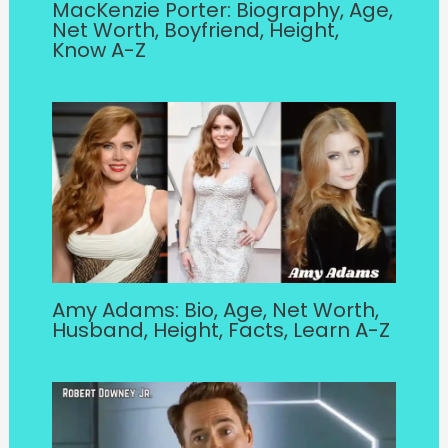
MacKenzie Porter: Biography, Age,
Net Worth, Boyfriend, Height,
Know A-Z
Amy Adams: Bio, Age, Net Worth,
Husband, Height, Facts, Learn A-Z