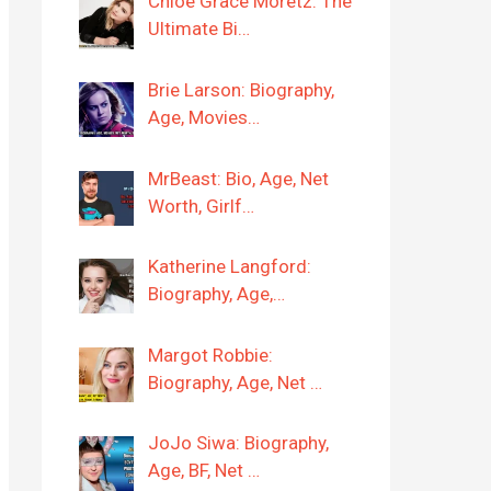
Chloë Grace Moretz: The
Ultimate Bi…
Brie Larson: Biography,
Age, Movies…
MrBeast: Bio, Age, Net
Worth, Girlf…
Katherine Langford:
Biography, Age,…
Margot Robbie:
Biography, Age, Net …
JoJo Siwa: Biography,
Age, BF, Net …