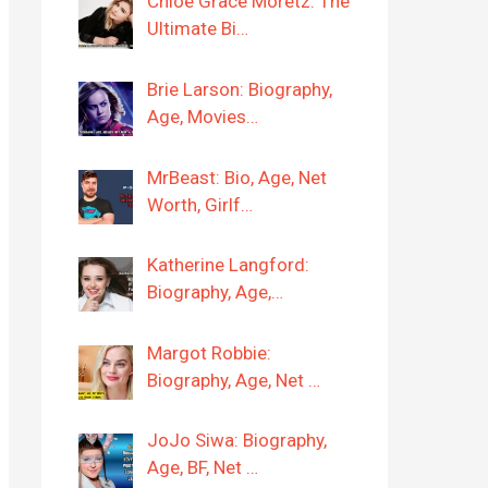
Chloë Grace Moretz: The
Ultimate Bi…
Brie Larson: Biography,
Age, Movies…
MrBeast: Bio, Age, Net
Worth, Girlf…
Katherine Langford:
Biography, Age,…
Margot Robbie:
Biography, Age, Net …
JoJo Siwa: Biography,
Age, BF, Net …