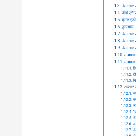
Jaimie Al
जैमी एलेग
ब्रांड एंडोर
पुरस्कार
Jaimie 
Jaimie 
Jaimie 
Jaimie
Jaimie 
फ़िल
टी
नि
अक्सर पू
जै
क्
जै
“ज
जै
अब
जै
जै