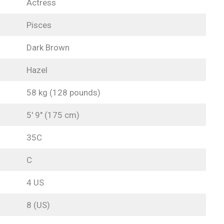
Actress
Pisces
Dark Brown
Hazel
58 kg (128 pounds)
5′ 9″ (175 cm)
35C
C
4 US
8 (US)