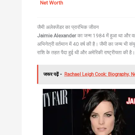
Net Worth
जैमी अलेक्जेंडर का प्रारंभिक जीवन
Jaimie Alexander
का जन्म 1984 में हुआ था और वह
अभिनेत्री वर्तमान में 40 वर्ष की है। जैमी का जन्म भी स
राशि के तहत पैदा हुई थी और अमेरिकी राष्ट्रीयता की है।
जरूर पढ़ें -
Rachael Leigh Cook: Biography, N