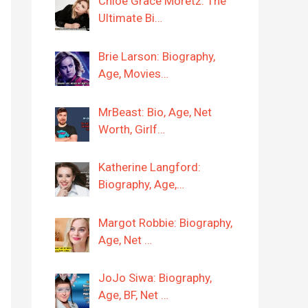
Chloë Grace Moretz: The
Ultimate Bi…
Brie Larson: Biography,
Age, Movies…
MrBeast: Bio, Age, Net
Worth, Girlf…
Katherine Langford:
Biography, Age,…
Margot Robbie: Biography,
Age, Net …
JoJo Siwa: Biography,
Age, BF, Net …