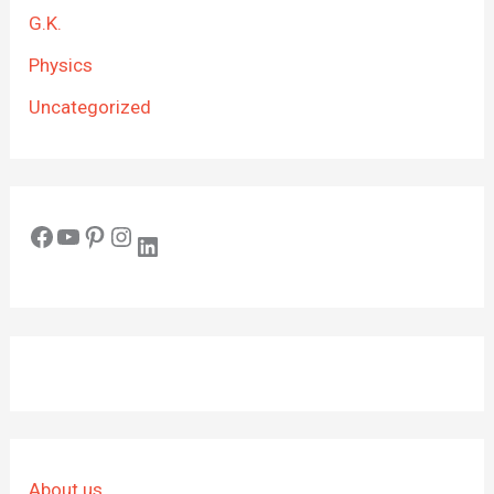
G.K.
Physics
Uncategorized
Facebook
YouTube
Pinterest
Instagram
LinkedIn
About us