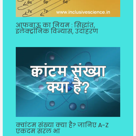
आफबाऊ का नियम : सिद्धांत,
इलेक्ट्रॉनिक विन्यास, उदाहरण
क्वांटम संख्या क्या है? जानिए A-Z
एकदम सरल भा